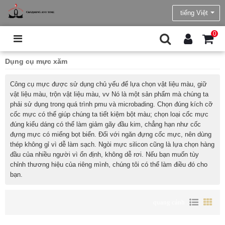
tiếng Việt
0
Dụng cụ mực xăm
Công cụ mực được sử dụng chủ yếu để lựa chọn vật liệu màu, giữ
vật liệu màu, trộn vật liệu màu, vv Nó là một sản phẩm mà chúng ta
phải sử dụng trong quá trình pmu và microbading. Chọn đúng kích cỡ
cốc mực có thể giúp chúng ta tiết kiệm bột màu; chọn loại cốc mực
đúng kiểu dáng có thể làm giảm gãy đầu kim, chẳng hạn như cốc
đựng mực có miếng bọt biển. Đối với ngăn đựng cốc mực, nên dùng
thép không gỉ vì dễ làm sạch. Ngòi mực silicon cũng là lựa chọn hàng
đầu của nhiều người vì ổn định, không dễ rơi. Nếu bạn muốn tùy
chỉnh thương hiệu của riêng mình, chúng tôi có thể làm điều đó cho
bạn.
quang cảnh