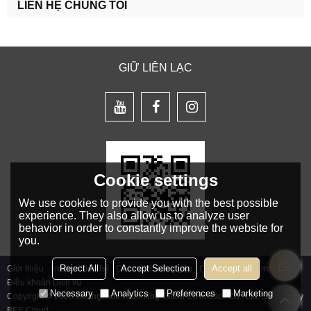
LIÊN HỆ CHÚNG TÔI
GIỮ LIÊN LẠC
Cookie settings
We use cookies to provide you with the best possible
experience. They also allow us to analyze user
behavior in order to constantly improve the website for
you.
Reject All
Accept Selection
Accept all
Giới thiệu
tin tức
Liên hệ
Câu hỏi thường gặp
Chính sách bảo mật
Điều khoản Dịch vụ
Necessary
Analytics
Preferences
Marketing
Copyright © 2026
Guangzhou Charming Tattoo Cosmetics Co., Ltd.
Support By
BEE Cloud