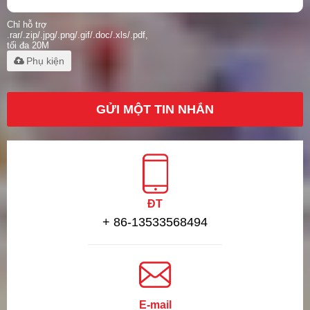
Chỉ hỗ trợ
.rar/.zip/.jpg/.png/.gif/.doc/.xls/.pdf,
tối đa 20M
Phụ kiện
GỬI MỘT TIN NHẮN
ĐT
+ 86-13533568494
E-mail