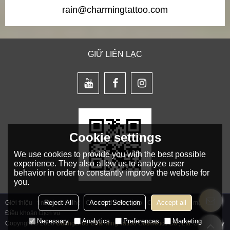
rain@charmingtattoo.com
GIỮ LIÊN LẠC
Cookie settings
We use cookies to provide you with the best possible
experience. They also allow us to analyze user
behavior in order to constantly improve the website for
you.
Reject All
Accept Selection
Accept all
Giới thiệu
tin tức
Liên hệ
Câu hỏi thường gặp
Chính sách bảo mật
Điều khoản Dịch vụ
Necessary
Analytics
Preferences
Marketing
Copyright © 2026
Guangzhou Charming Tattoo Cosmetics Co., Ltd.
Support By