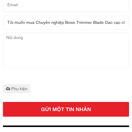
Chỉ hỗ trợ
.rar/.zip/.jpg/.png/.gif/.doc/.xls/.pdf,
tối đa 20M
Phụ kiện
GỬI MỘT TIN NHẮN