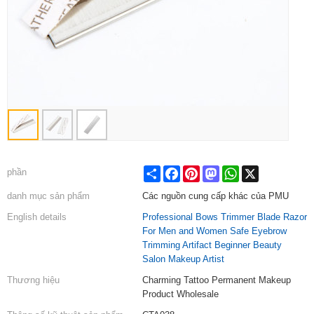
Share
Facebook
Pinterest
Mastodon
WhatsApp
X
phần
danh mục sản phẩm
Các nguồn cung cấp khác của PMU
English details
Professional Bows Trimmer Blade Razor
For Men and Women Safe Eyebrow
Trimming Artifact Beginner Beauty
Salon Makeup Artist
Thương hiệu
Charming Tattoo Permanent Makeup
Product Wholesale