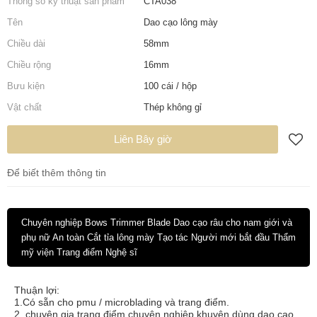
Thông số kỹ thuật sản phẩm
CTA038
Tên
Dao cạo lông mày
Chiều dài
58mm
Chiều rộng
16mm
Bưu kiện
100 cái / hộp
Vật chất
Thép không gỉ
Liên Bây giờ
Để biết thêm thông tin
Chuyên nghiệp Bows Trimmer Blade Dao cạo râu cho nam giới và
phụ nữ An toàn Cắt tỉa lông mày Tạo tác Người mới bắt đầu Thẩm
mỹ viện Trang điểm Nghệ sĩ
Thuận lợi:
1.Có sẵn cho pmu / microblading và trang điểm.
2. chuyên gia trang điểm chuyên nghiệp khuyên dùng dao cạo