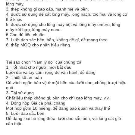
lông mày.
3. thép không gỉ cao cấp, mạnh mẽ và bền.
4. được sử dụng để cắt lông mày, lông nách, tóc mai và lông cơ
thể khác
5. được sử dụng cho lông mày bột và lông mày ombre, lông
mày kết hợp, lông mày nano.
6.Cao đủ tiêu chuẩn.
7. Lưỡi dao sắc bén, bền, không dễ gỉ, dễ mang theo
8. thấp MOQ cho nhãn hiệu riêng.
Tại sao chọn "Năm lý do" của chúng tôi
1. Tốt nhất cho người mới bắt đầu
Lưỡi dài và tay cầm rộng để vận hành dễ dàng
2. Thiết kế an toàn
Có vách ngăn bảo vệ ở mặt bên của lưỡi dao, chống trượt hiệu
quả
3. Tái sử dụng
Chất liệu thép không gỉ, bền cho chì cạo lông mày, v.v.
4. Đóng hộp Giá cả phải chăng
Một hộp gồm 10 miếng, dễ dàng bảo quản và thay thế
5. Lưỡi dao sắc bén
Dễ dàng loại bỏ lông thừa, lưỡi dao sắc bén, vui lòng cất giữ
cẩn thận