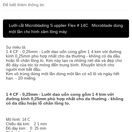
Để biết thêm thông tin
Lưỡi
Microblading S
upplier Flex
# 14C
Microblade
dùng
cắt
một lần
hình xăm lông mày
cho
Sự miêu tả:
1
4
CF - 0,25mm - Lưỡi dao uốn cong gồm 1
4
kim với đường
kính 0,25mm phù hợp nhất cho da thường - không có da dầu
hoặc lỗ chân lông to.
Kim này tạo ra những nét dài và đẹp cho
độ dày của tóc từ mỏng đến trung bình. Khuyến khích cho
người mới bắt đầu.
Kim vô trùng dùng một lần dùng một lần có số lô và ngày hết
hạn. - 20 miếng.
1
4
CF - 0,25mm - Lưỡi dao uốn cong gồm 1
4
kim với
đường kính 0,25mm phù hợp nhất cho da thường - không
có da dầu hoặc lỗ chân lông to.
Mô hình: 14
C
Chiều dài kim:
2
1
mm
Độ dày kim:
0.
25
mm