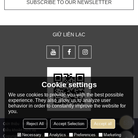
GIỮ LIÊN LẠC
Cookie settings
We use cookies to provide you with the best possible
experience. They also allow us to analyze user
behavior in order to constantly improve the website for
you.
Reject All
Accept Selection
Accept all
Giới thiệu
tin tức
Liên hệ
Câu hỏi thường gặp
Chính sách bảo mật
Điều khoản Dịch vụ
Necessary
Analytics
Preferences
Marketing
Copyright © 2026
Guangzhou Charming Tattoo Cosmetics Co., Ltd.
Support By