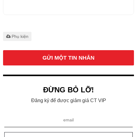
Chỉ hỗ trợ
.rar/.zip/.jpg/.png/.gif/.doc/.xls/.pdf,
tối đa 20M
Phụ kiện
GỬI MỘT TIN NHẮN
ĐỪNG BỎ LỠ!
Đăng ký để được giảm giá CT VIP