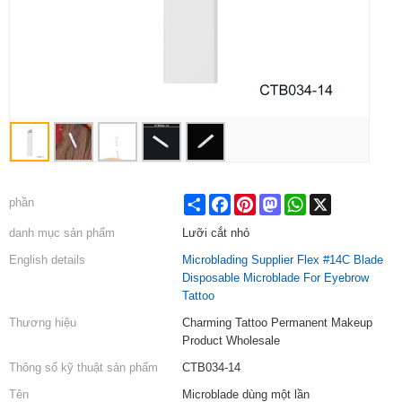
Share
Facebook
Pinterest
Mastodon
WhatsApp
X
phần
danh mục sản phẩm
Lưỡi cắt nhỏ
English details
Microblading Supplier Flex #14C Blade
Disposable Microblade For Eyebrow
Tattoo
Thương hiệu
Charming Tattoo Permanent Makeup
Product Wholesale
Thông số kỹ thuật sản phẩm
CTB034-14
Tên
Microblade dùng một lần