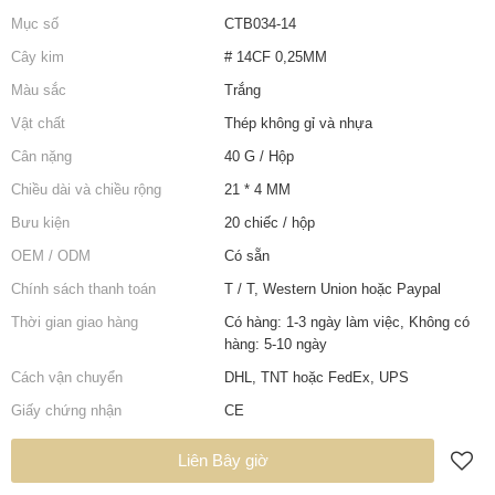
Mục số
CTB034-14
Cây kim
# 14CF 0,25MM
Màu sắc
Trắng
Vật chất
Thép không gỉ và nhựa
Cân nặng
40 G / Hộp
Chiều dài và chiều rộng
21 * 4 MM
Bưu kiện
20 chiếc / hộp
OEM / ODM
Có sẵn
Chính sách thanh toán
T / T, Western Union hoặc Paypal
Thời gian giao hàng
Có hàng: 1-3 ngày làm việc, Không có
hàng: 5-10 ngày
Cách vận chuyển
DHL, TNT hoặc FedEx, UPS
Giấy chứng nhận
CE
Liên Bây giờ