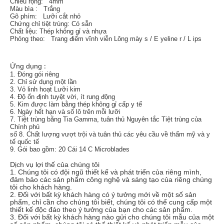
Chiều rộng:
4mm
Màu bìa
:
Trắng
Gõ phím:
Lưỡi cắt nhỏ
Chứng chỉ tiệt trùng: Có sẵn
Chất liệu:
Thép không gỉ và nhựa
Phỏng theo:
Trang điểm vĩnh viễn Lông mày
s
/
E
yeline
r
/
L
ips
Ứng dụng
:
1.
Đóng gói riêng
2.
Chỉ sử dụng một lần
3.
Vỏ linh hoạt Lưỡi kim
4.
Độ ổn định tuyệt vời, ít rung động
5.
Kim được làm bằng thép không gỉ cấp y tế
6.
Ngày hết hạn và số lô trên mỗi lưỡi
7.
Tiệt trùng bằng Tia Gamma, tuân thủ Nguyên tắc Tiệt trùng của
Chính phủ
số 8.
Chất lượng vượt trội và tuân thủ các yêu cầu về thẩm mỹ và y
tế quốc tế
9.
Gói bao gồm: 20 Cái 14
C
Microblades
Dịch vụ lợi thế của chúng tôi
1. Chúng tôi có đội ngũ thiết kế và phát triển của riêng mình,
đảm bảo các sản phẩm công nghệ và sáng tạo của riêng chúng
tôi cho khách hàng.
2. Đối với bất kỳ khách hàng có ý tưởng mới về một số sản
phẩm, chỉ cần cho chúng tôi biết, chúng tôi có thể cung cấp một
thiết kế độc đáo theo ý tưởng của bạn cho các sản phẩm.
3. Đối với bất kỳ khách hàng nào gửi cho chúng tôi mẫu của một