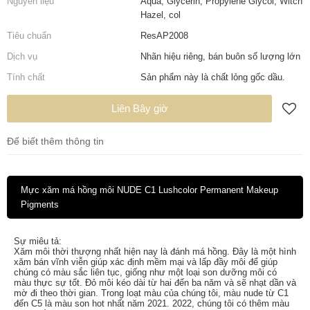
Nguyên liệu
Aqua, Glycerin, Propylene Glycol, Witch
Hazel, col
Tiêu chuẩn
ResAP2008
Dịch vụ
Nhãn hiệu riêng, bán buôn số lượng lớn
Tính chất
Sản phẩm này là chất lỏng gốc dầu.
Liên Bây giờ
Để biết thêm thông tin
Mực xăm má hồng môi NUDE C1 Lushcolor Permanent Makeup
Pigments
Sự miêu tả:
Xăm môi thời thượng nhất hiện nay là đánh má hồng. Đây là một hình
xăm bán vĩnh viễn giúp xác định mềm mại và lấp đầy môi để giúp
chúng có màu sắc liên tục, giống như một loại son dưỡng môi có
màu thực sự tốt. Đỏ môi kéo dài từ hai đến ba năm và sẽ nhạt dần và
mờ đi theo thời gian. Trong loạt màu của chúng tôi, màu nude từ C1
đến C5 là màu son hot nhất năm 2021. 2022, chúng tôi có thêm màu