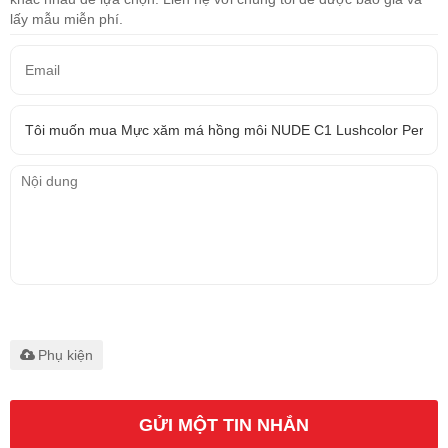
lấy mẫu miễn phí.
Chỉ hỗ trợ
.rar/.zip/.jpg/.png/.gif/.doc/.xls/.pdf,
tối đa 20M
Phụ kiện
GỬI MỘT TIN NHẮN