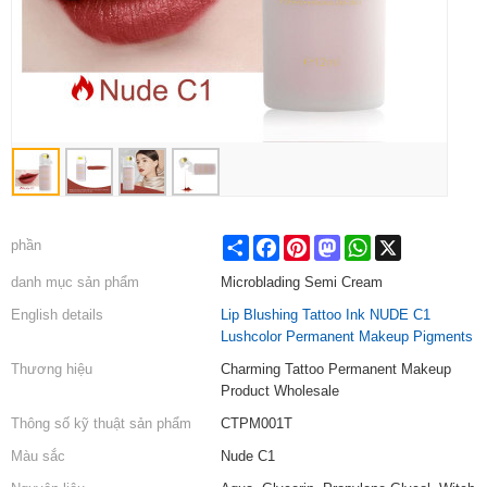
Share
Facebook
Pinterest
Mastodon
WhatsApp
X
phần
danh mục sản phẩm
Microblading Semi Cream
English details
Lip Blushing Tattoo Ink NUDE C1
Lushcolor Permanent Makeup Pigments
Thương hiệu
Charming Tattoo Permanent Makeup
Product Wholesale
Thông số kỹ thuật sản phẩm
CTPM001T
Màu sắc
Nude C1