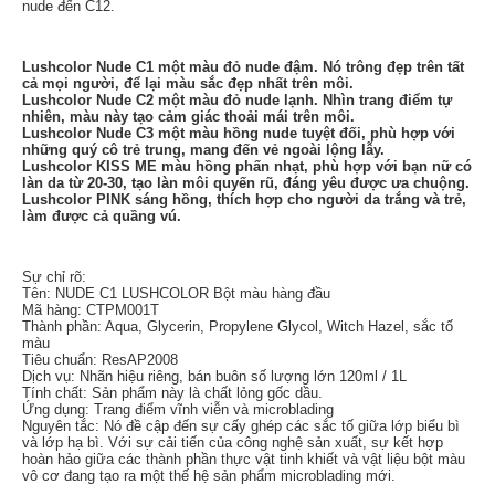
nude đến C12.
Lushcolor Nude C1 một màu đỏ nude đậm. Nó trông đẹp trên tất
cả mọi người, để lại màu sắc đẹp nhất trên môi.
Lushcolor Nude C2 một màu đỏ nude lạnh. Nhìn trang điểm tự
nhiên, màu này tạo cảm giác thoải mái trên môi.
Lushcolor Nude C3 một màu hồng nude tuyệt đối, phù hợp với
những quý cô trẻ trung, mang đến vẻ ngoài lộng lẫy.
Lushcolor KISS ME màu hồng phấn nhạt, phù hợp với bạn nữ có
làn da từ 20-30, tạo làn môi quyến rũ, đáng yêu được ưa chuộng.
Lushcolor PINK
sáng hồng, thích hợp cho người da trắng và trẻ,
làm được cả quầng vú.
Sự chỉ rõ:
Tên: NUDE C1 LUSHCOLOR Bột màu hàng đầu
Mã hàng: CTPM001T
Thành phần: Aqua, Glycerin, Propylene Glycol, Witch Hazel, sắc tố
màu
Tiêu chuẩn: ResAP2008
Dịch vụ: Nhãn hiệu riêng, bán buôn số lượng lớn 120ml / 1L
Tính chất: Sản phẩm này là chất lỏng gốc dầu.
Ứng dụng: Trang điểm vĩnh viễn và microblading
Nguyên tắc: Nó đề cập đến sự cấy ghép các sắc tố giữa lớp biểu bì
và lớp hạ bì. Với sự cải tiến của công nghệ sản xuất, sự kết hợp
hoàn hảo giữa các thành phần thực vật tinh khiết và vật liệu bột màu
vô cơ đang tạo ra một thế hệ sản phẩm microblading mới.